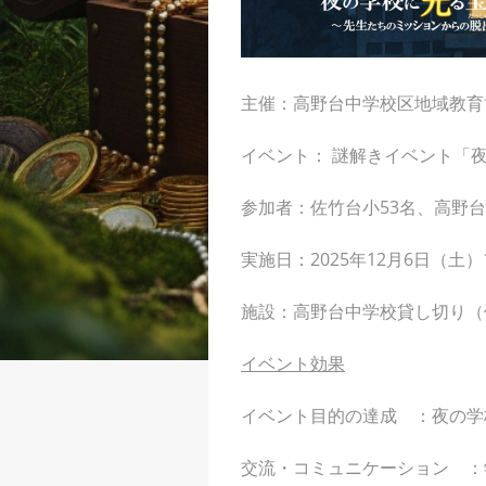
主催：
高野台中学校区地域教育
イベント： 謎解きイベント「
参加者：佐竹台小53名、高野台
実施日：2025年12月6日（土）1
施設：高野台中学校貸し切り（体
イベント効果
イベント目的の達成 ：夜の学
交流・コミュニケーション ：